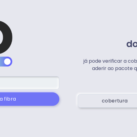
do
já pode verificar a co
aderir ao pacote q
a fibra
cobertura