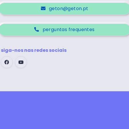
geton@geton.pt
perguntas frequentes
siga-nos nas redes sociais